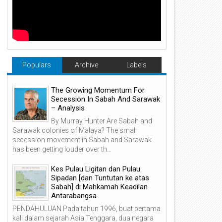
Populars
Archive
Labels
The Growing Momentum For
Secession In Sabah And Sarawak
– Analysis
By Murray Hunter Are Sabah and
Sarawak colonies of Malaya? The small
secession movement in Sabah and Sarawak
has been getting louder over th...
Kes Pulau Ligitan dan Pulau
Sipadan [dan Tuntutan ke atas
Sabah] di Mahkamah Keadilan
Antarabangsa
19
18
PENDAHULUAN Pada tahun 1996, buat pertama
kali dalam sejarah Asia Tenggara, dua negara
04
04