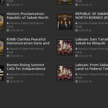
RSNB
RSNB
2025-09-17
2025-09-14
Historic Proclamation:
REPUBLIC OF SABA
Republic of Sabah North
NORTH BORNEO (R
Borneo Government-in-
ANNOUNCES FORM
Republic of Sabah North Borneo -
Republic of Sabah North Bo
Exile Established
OF OFFICIAL NATIO
RSNB
RSNB
COMMITTEE
2025-09-14
2025-04-26
RSNB Clarifies Peaceful
Labuan: Dari Tana
Demonstration Date and
Sabah ke Wilayah
Venue After 9News
Persekutuan
Republic of Sabah North Borneo -
Republic of Sabah North Bo
Coverage
RSNB
RSNB
2025-09-14
2025-03-18
Borneo Rising Summit
Labuan: From Saba
Calls for Independence
Land to Federal Ter
and Justice for Sabah and
Republic of Sabah North Borneo -
Republic of Sabah North Bo
Sarawak
RSNB
RSNB
2025-09-14
2025-03-18