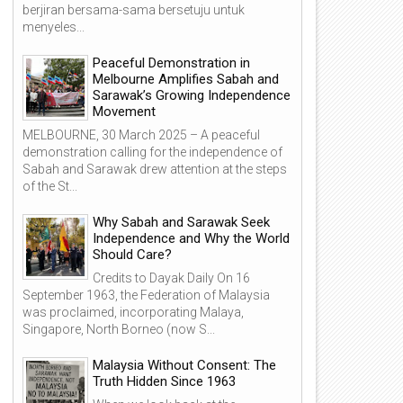
2025
2025
berjiran bersama-sama bersetuju untuk
menyeles...
Peaceful Demonstration in
Melbourne Amplifies Sabah and
Sarawak’s Growing Independence
alaysia Tanpa Mandat:
Malaysia Without Consent: 
Movement
ebenaran yang Disembunyikan
Truth Hidden Since 1963
MELBOURNE, 30 March 2025 – A peaceful
ejak 1963
demonstration calling for the independence of
Sabah and Sarawak drew attention at the steps
of the St...
Why Sabah and Sarawak Seek
Independence and Why the World
Should Care?
Credits to Dayak Daily On 16
September 1963, the Federation of Malaysia
was proclaimed, incorporating Malaya,
Singapore, North Borneo (now S...
Malaysia Without Consent: The
Truth Hidden Since 1963