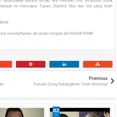
disia-siakan kerana setiap ahli memiliki misi tersendiri untuk
aan ini mencapai Tujuan, Objektif, Misi dan Visi yang telah
NNYA!
ntuk mendaftarkan diri anda menjadi ahli RASMI RSNB!
Previous
ah
Pukulan Gong Kebangkitan Telah Berbunyi!
02
12