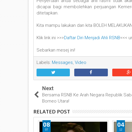
Penyertaan anda sebagai ahli rasmi tidak akan 
dicapai bagi membolehkan perjuangan Kemerdek
ditetapkan.
Kita mampu lakukan dan kita BOLEH MELAKUKA
Klik link ini >>>
Daftar Diri Menjadi Ahli RSNB
<<< u
Sebarkan mesej ini!
Labels:
Messages
,
Video
Next
Bersama RSNB Ke Arah Negara Republik Sab
Borneo Utara!
RELATED POST
08
04
07
12