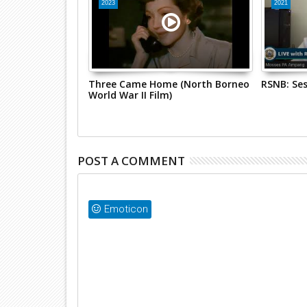
2023
2021
t Asia | Battle
Three Came Home (North Borneo
RSNB: Ses
1942)
World War II Film)
POST A COMMENT
Emoticon