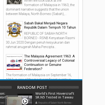
When we look back at the
formation of Malaysia in 1963, the
dominant narrative suggests that the union
between Malaya, North Borneo (Sabah),...
Sabah Bakal Menjadi Negara
Republik Dalam Tempoh 10 Tahun
REPUBLIC OF SABAH NORTH
BORNEO - RSNB Kenyataan Rasmi
30 Jun 2020 Dengan penuh kesyukuran dan
rahmat anugerah Maha Pencipta...
The Malaysia Agreement 1963: A
Controversial Legacy of Colonial
Continuation or Genuine
Federation?
The formation of Malaysia on September 16,
1963, is one of the most significant events in
Southeast Asia’s post-colonial history. The
RANDOM POST
Malays...
ion:
World's First Hovercraft
 North
SR.N5 Tested in Tawau
Bukti-Bukti Sabah BUKAN Milik
-in-
British North Borneo
Sulu!
rneo -
Republic of Sabah North Borneo -