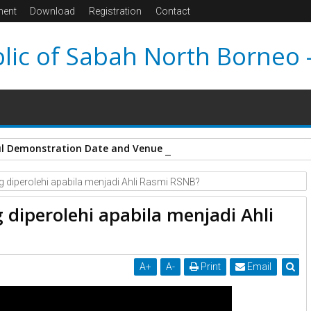
ment
Download
Registration
Contact
lic of Sabah North Borneo 
ful Demonstration Date and Venue After 9News Coverage
 diperolehi apabila menjadi Ahli Rasmi RSNB?
diperolehi apabila menjadi Ahli
A
+
A
-
Print
Email