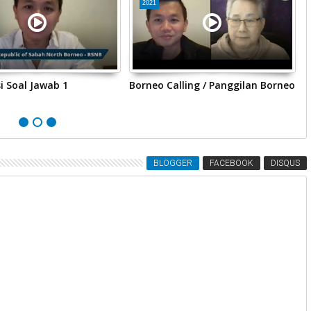
2021
i Soal Jawab 1
Borneo Calling / Panggilan Borneo
m
K
S
BLOGGER
FACEBOOK
DISQUS