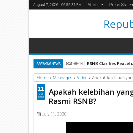
About
Press State
August 7, 2026
06:56:34 PM
Repub
RSNB Clarifies Peace
BREAKING NEWS
2025-09-14
Home
Messages
Video
Apakah kelebihan yang
11
Apakah kelebihan yang 
Jul
Rasmi RSNB?
2020
July 11, 2020