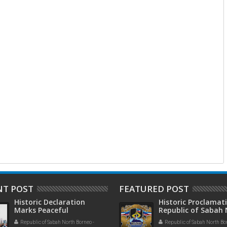
NT POST
FEATURED POST
Historic Declaration
Historic Proclamat
Marks Peaceful
Republic of Sabah
Demonstration at
Borneo Government
Republic of Sabah North Borneo -
Republic of Sabah North Bo
Docklands
Exile Established